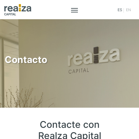
ES
EN
Saltar
al
contenido
Contacto
Contacte con
Realza Capital