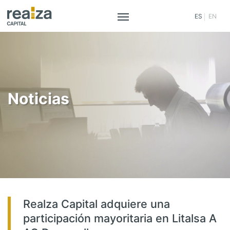
ES
EN
Saltar
al
contenido
Noticias
Realza Capital adquiere una
participación mayoritaria en Litalsa A