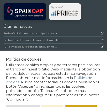
Últimas noticias
Realza Capital toma una participación en la...
Realza Capital compra el grupo Uniformes Gary's
Turris impulsa su expansión con su primer...
Conócenos
Política de cookies
Realza Capital
Inversiones
Utilizamos cookies propias y de terceros para analizar
Estrategia y Valores
Noticias
el tráfico en nuestro Sitio Web mediante la obtención
Equipo
Contacto
de los datos necesarios para estudiar su navegación.
Síguenos
Puede obtener más información en la
Política de
cookies
. Puede aceptar todas las cookies pulsando el
botón “Aceptar” o rechazar todas las cookies
pulsando el botón “Rechazar” u obtener más
información y configurar tus preferencias en el botón
© Realza Capital
2026
|
Aviso Legal
|
Política de privacidad
|
Política de cookies
“Configurar”.
|
Canal denuncias