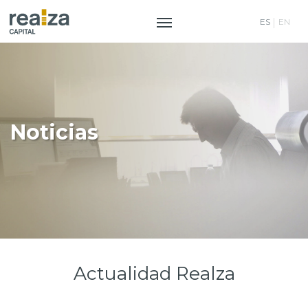
ES
EN
Saltar
al
contenido
Noticias
Actualidad Realza