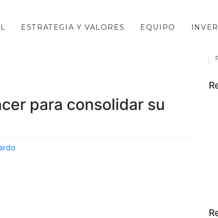
AL
ESTRATEGIA Y VALORES
EQUIPO
INVE
S
R
ncer para consolidar su
ardo
R