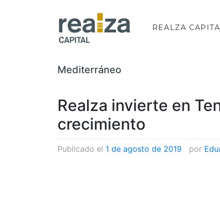
Saltar
al
REALZA CAPIT
contenido
Categoría:
Mediterráneo
Realza invierte en Te
crecimiento
Publicado el
1 de agosto de 2019
|
por
Edu
Publicado el
Mediterráneo