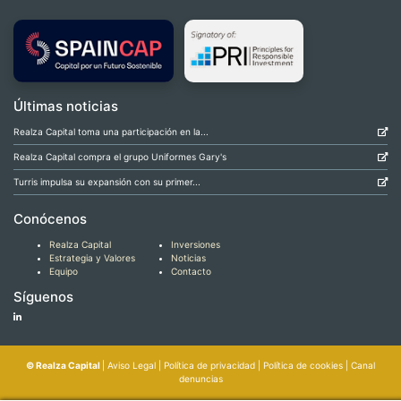
Últimas noticias
Realza Capital toma una participación en la...
Realza Capital compra el grupo Uniformes Gary's
Turris impulsa su expansión con su primer...
Conócenos
Realza Capital
Inversiones
Estrategia y Valores
Noticias
Equipo
Contacto
Síguenos
© Realza Capital
|
Aviso Legal
|
Política de privacidad
|
Política de cookies
|
Canal
denuncias