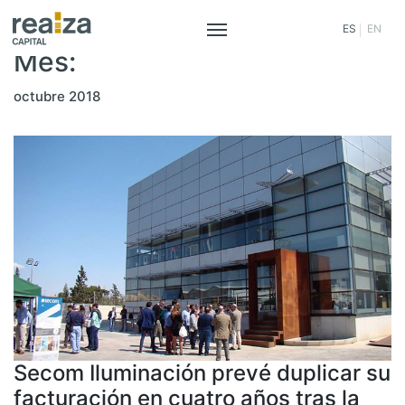
Saltar
al
ES
EN
contenido
Mes:
octubre 2018
Secom Iluminación prevé duplicar su
facturación en cuatro años tras la